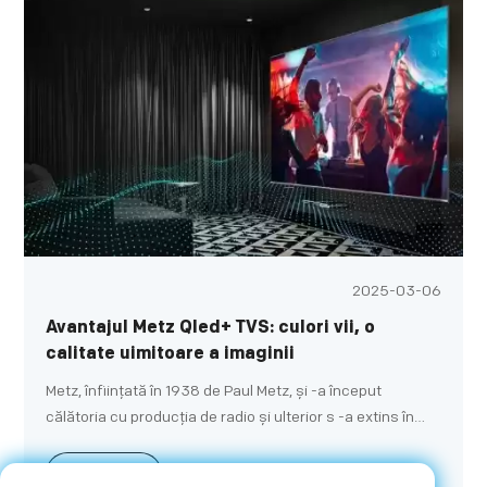
2025-03-06
Avantajul Metz Qled+ TVS: culori vii, o
calitate uimitoare a imaginii
Metz, înființată în 1938 de Paul Metz, și -a început
călătoria cu producția de radio și ulterior s -a extins în
unități flash pentru camere și televizoare. De -a lungul
deceniilor, Metz și -a lărgit continuu marca corporativă.
Află mai multe