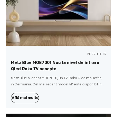
2022-01-13
Metz Blue MQE7001 Nou la nivel de intrare
Qled Roku TV sosește
Metz Blue a lansat MQE7001, un TV Roku Qled mai ieftin,
în Germania. Cel mai recent model 4K este disponibil în
patru dimensiuni de până la 65 de inci, sprijinind Dolby
Vision și HDR10+. Alte caracteristici includ integrări cu
Află mai multe
diverse platforme inteligente de casă, Apple AirPlay 2 și
difuzoare Dolby Atmos încorporate.