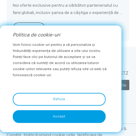
pentru a-și susține planul de extindere
Noi oferte exclusive pentru a sărbători parteneriatul cu
globală
fanii globali, inclusiv șansa de a câștiga o experiență de zi
a meciului din viață o dată în viață
Află mai multe
Politica de cookie-uri
Vom folosi cookie-uri pentru a vă personaliza și
îmbunătăți experiența de utilizare a site-ului nostru.
Puteți face clic pe butonul de acceptare și se va
Abonați-vă
considera că sunteți de acord cu utilizarea tuturor
cookie-urilor relevante sau puteți refuza site-ul web să
Obțineți cele mai recente știri și oferte exclusive de la METZ
folosească cookie-uri.
Trimite
Refuza
Accept
Copyright © 2026 METZ. Toate drepturile rezervate.
Termeni &
Condiții
Politică privind cookie-urile
Notificare de