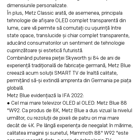
dimensiunile personalizate.
În plus, Metz Classic arată, de asemenea, principala
tehnologie de afișare OLED complet transparentă din
lume, care vă permite să comutați cu ușurință între
state opace, translucide și chiar complet transparente,
aducând consumatorilor un sentiment de tehnologie
cuprinzătoare și estetică futuristă.
Combinând puterea pieței Skyworth și 84 de ani de
experiență tradițională de fabricație germană, Metz Blue
creează acum soluții SMART TV de înaltă calitate,
permițând să-și extindă amprenta din Germania pe piața
globală.
Metz Blue evidențiază la IFA 2022:
● Cel mai mare televizor OLED al OLED: Metz Blue 88
"W92. Ca produs de 8K, Metz Blue a dus vizual la nivelul
următor, cu rezoluții de pixeli de patru ori mai mare
decât de 4K. Pe lângă experiența de neegalat în mărime,
calitatea imaginii și sunetul, Mammoth 88" W92 "este