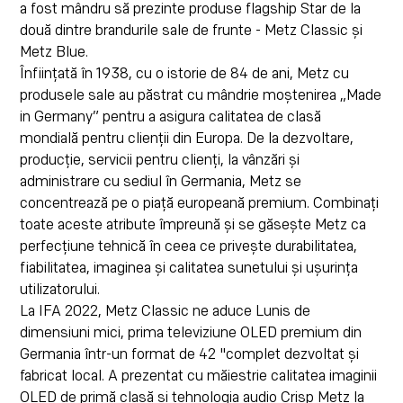
a fost mândru să prezinte produse flagship Star de la
două dintre brandurile sale de frunte - Metz Classic și
Metz Blue.
Înființată în 1938, cu o istorie de 84 de ani, Metz cu
produsele sale au păstrat cu mândrie moștenirea „Made
in Germany” pentru a asigura calitatea de clasă
mondială pentru clienții din Europa. De la dezvoltare,
producție, servicii pentru clienți, la vânzări și
administrare cu sediul în Germania, Metz se
concentrează pe o piață europeană premium. Combinați
toate aceste atribute împreună și se găsește Metz ca
perfecțiune tehnică în ceea ce privește durabilitatea,
fiabilitatea, imaginea și calitatea sunetului și ușurința
utilizatorului.
La IFA 2022, Metz Classic ne aduce Lunis de
dimensiuni mici, prima televiziune OLED premium din
Germania într-un format de 42 "complet dezvoltat și
fabricat local. A prezentat cu măiestrie calitatea imaginii
OLED de primă clasă și tehnologia audio Crisp Metz la