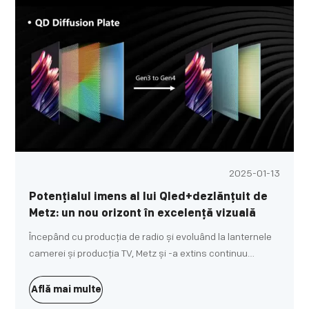
2025-01-13
Potențialul imens al lui Qled+dezlănțuit de
Metz: un nou orizont în excelență vizuală
Începând cu producția de radio și evoluând la lanternele
camerei și producția TV, Metz și -a extins continuu
brandul de la înființarea sa. În 2018, Metz Consumer
Electronics GmbH a lansat oficial marca Metz Blue și, pe
Află mai multe
baza celor 85 de ani de experiență tradițională de