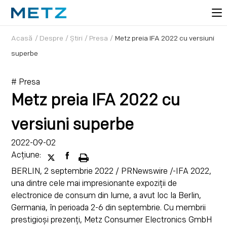
Acasă
/
Despre
/
Știri
/
Presa
/
Metz preia IFA 2022 cu versiuni
superbe
# Presa
Metz preia IFA 2022 cu
versiuni superbe
2022-09-02
Acțiune:
BERLIN, 2 septembrie 2022 / PRNewswire /-IFA 2022,
una dintre cele mai impresionante expoziții de
electronice de consum din lume, a avut loc la Berlin,
Germania, în perioada 2-6 din septembrie. Cu membrii
prestigioși prezenți, Metz Consumer Electronics GmbH