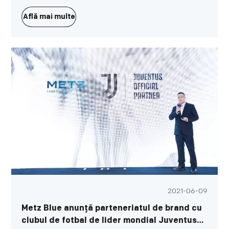
patru dimensiuni de până la 65 de inci, sprijinind Dolby
Vision și HDR10+. Alte caracteristici includ integrări cu
Află mai multe
diverse platforme inteligente de casă, Apple AirPlay 2 și
difuzoare Dolby Atmos încorporate.
2021-06-09
Metz Blue anunță parteneriatul de brand cu
clubul de fotbal de lider mondial Juventus