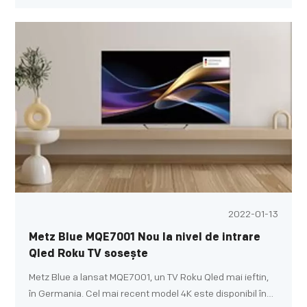
fabricație germană, a furnizat constant soluții SMART TV
de înaltă calitate prin intermediul mărcii Metz Blue.
2022-01-13
Metz Blue MQE7001 Nou la nivel de intrare
Qled Roku TV sosește
Metz Blue a lansat MQE7001, un TV Roku Qled mai ieftin,
în Germania. Cel mai recent model 4K este disponibil în