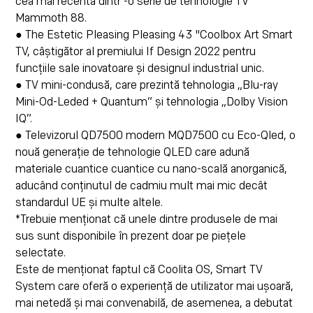
cea mai recentă dintr -o serie de tehnologie TV
Mammoth 88.
● The Estetic Pleasing Pleasing 43 "Coolbox Art Smart
TV, câștigător al premiului If Design 2022 pentru
funcțiile sale inovatoare și designul industrial unic.
● TV mini-condusă, care prezintă tehnologia „Blu-ray
Mini-Od-Leded + Quantum” și tehnologia „Dolby Vision
IQ”.
● Televizorul QD7500 modern MQD7500 cu Eco-Qled, o
nouă generație de tehnologie QLED care adună
materiale cuantice cuantice cu nano-scală anorganică,
aducând conținutul de cadmiu mult mai mic decât
standardul UE și multe altele.
*Trebuie menționat că unele dintre produsele de mai
sus sunt disponibile în prezent doar pe piețele
selectate.
Este de menționat faptul că Coolita OS, Smart TV
System care oferă o experiență de utilizator mai ușoară,
mai netedă și mai convenabilă, de asemenea, a debutat