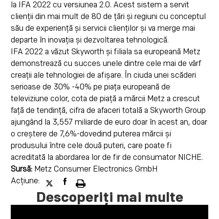
la IFA 2022 cu versiunea 2.0. Acest sistem a servit
clienții din mai mult de 80 de țări și regiuni cu conceptul
său de experiență și servicii clienților și va merge mai
departe în inovația și dezvoltarea tehnologică.
IFA 2022 a văzut Skyworth și filiala sa europeană Metz
demonstrează cu succes unele dintre cele mai de vârf
creații ale tehnologiei de afișare. În ciuda unei scăderi
serioase de 30% -40% pe piața europeană de
televiziune color, cota de piață a mărcii Metz a crescut
față de tendință, cifra de afaceri totală a Skyworth Group
ajungând la 3,557 miliarde de euro doar în acest an, doar
o creștere de 7,6%-dovedind puterea mărcii și
produsului între cele două puteri, care poate fi
acreditată la abordarea lor de fir de consumator NICHE.
Sursă:
Metz Consumer Electronics GmbH
Acțiune:
Descoperiți mai multe